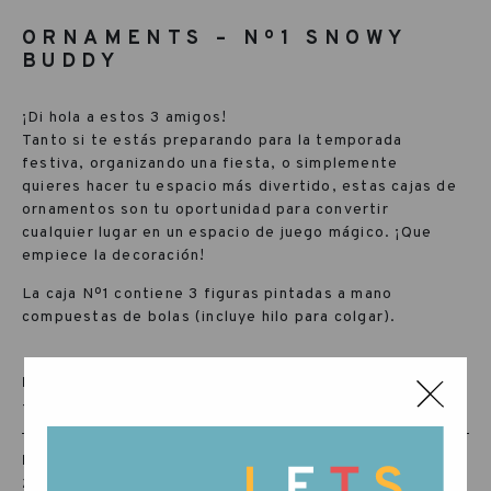
ORNAMENTS – Nº1 SNOWY
BUDDY
¡Di hola a estos 3 amigos!
Tanto si te estás preparando para la temporada
festiva, organizando una fiesta, o simplemente
quieres hacer tu espacio más divertido, estas cajas de
ornamentos son tu oportunidad para convertir
cualquier lugar en un espacio de juego mágico. ¡Que
empiece la decoración!
La caja Nº1 contiene 3 figuras pintadas a mano
compuestas de bolas (incluye hilo para colgar).
EDAD RECOMENDADA:
++36 MTHS MESES
REF:
24-263