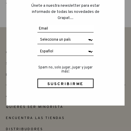
THE ANIMAL CREW
Únete a nuestra newsletter para estar
informado de todas las novedades de
Grapat...
CONTACTAR
SAY HELLO
Spam no, solo jugar, jugar y jugar
más!
INSTAGRAM
AMIGOS
QUIERES SER MINORISTA
ENCUENTRA LAS TIENDAS
DISTRIBUDORES