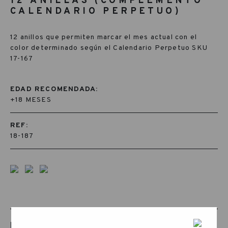
12 ANILLAS (COMPLEMENTO
CALENDARIO PERPETUO)
12 anillos que permiten marcar el mes actual con el
color determinado según el Calendario Perpetuo SKU
17-167
EDAD RECOMENDADA:
+18 MESES
REF:
18-187
PRODUCTOS RELACIONADOS