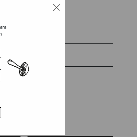
para
EDAD RECOMENDADA:
as
+10 MESES
REF:
26-282