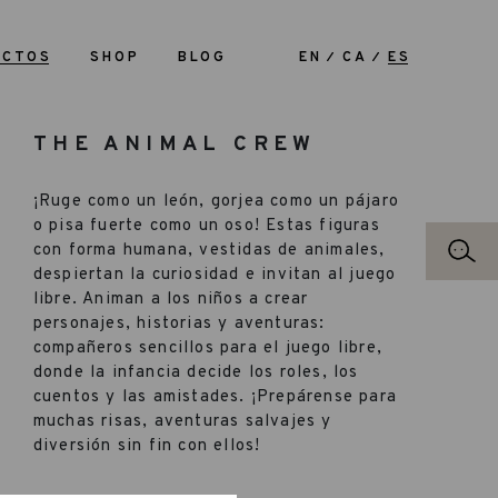
UCTOS
SHOP
BLOG
EN
CA
ES
THE ANIMAL CREW
¡Ruge como un león, gorjea como un pájaro
o pisa fuerte como un oso! Estas figuras
con forma humana, vestidas de animales,
despiertan la curiosidad e invitan al juego
libre. Animan a los niños a crear
personajes, historias y aventuras:
compañeros sencillos para el juego libre,
donde la infancia decide los roles, los
cuentos y las amistades. ¡Prepárense para
muchas risas, aventuras salvajes y
diversión sin fin con ellos!
Incluye: 6 Nins de 65 mm de altura