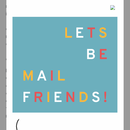
recientemente hemos incorporado una tarjeta
ilustrada especial dentro de los productos que
llevan el mensaje We Honor What’s Real. Más
que un simple folleto, es un pequeño
recordatorio de las personas, el cuidado y la
dedicación que hay detrás de cada pieza, y de
la belleza que se encuentra en los procesos
que no pueden apresurarse.
Por eso, a partir de ahora, cada caja de
Grapat incluirá una pequeña tarjeta. En una
cara encontraréis una ilustración y nuestra
declaración: We Honor What’s Real. En la
otra, un breve recordatorio sobre este
tema tan importante y por qué merece
nuestra atención.
Desde nuestro taller hasta vuestro hogar,