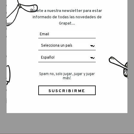
ofrecemos mucho más que un objeto.
Únete a nuestra newsletter para estar
Compartimos una historia de cuidado,
informado de todas las novedades de
presencia y respeto por el proceso. Un latido
Grapat...
de nuestro tiempo. Un pulso pausado de
dedicación y atención.
Porque honrar lo real también significa honrar
el tiempo que necesita para existir.
Spam no, solo jugar, jugar y jugar
más!
COMPARTE ESTE ARTÍCULO