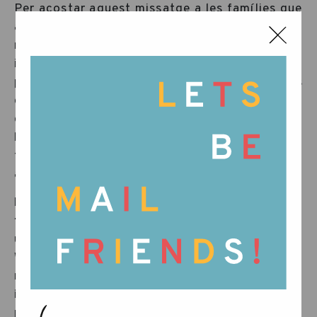
Per acostar aquest missatge a les famílies que
acullen les nostres creacions a casa seva,
recentment hem incorporat una targeta
il·lustrada especial dins dels productes que
porten el missatge We Honor What’s Real. Més
que un simple fulletó, és un petit recordatori
de les persones, la cura i la dedicació que hi
ha darrere de cada peça, i de la bellesa que es
troba en els processos que no es poden
accelerar.
Per això, a partir d’ara, trobareu una petita
targeta dins de cada caixa de Grapat. En
una cara hi ha una il·lustració i les paraules
We honor what’s real; a l’altra, un breu
recordatori d’aquesta qüestió tan
important i de la importància de tenir-la
present.