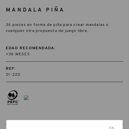
MANDALA PIÑA
36 piezas en forma de piña para crear mandalas o
cualquier otra propuesta de juego libre.
EDAD RECOMENDADA:
+36 MESES
REF:
21-220