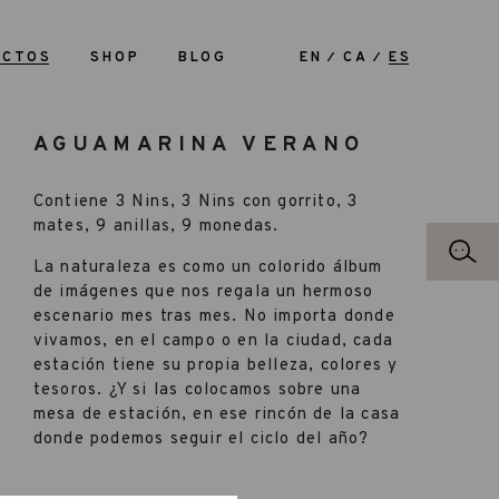
UCTOS
SHOP
BLOG
EN
CA
ES
AGUAMARINA VERANO
Contiene 3 Nins, 3 Nins con gorrito, 3
mates, 9 anillas, 9 monedas.
La naturaleza es como un colorido álbum
de imágenes que nos regala un hermoso
escenario mes tras mes. No importa donde
vivamos, en el campo o en la ciudad, cada
estación tiene su propia belleza, colores y
tesoros. ¿Y si las colocamos sobre una
mesa de estación, en ese rincón de la casa
donde podemos seguir el ciclo del año?
Será como traer un trozo del mundo
exterior a nuestro hogar, llenándolo de