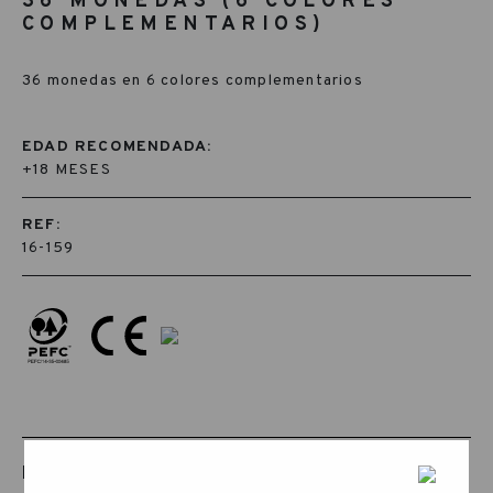
36 MONEDAS (6 COLORES
COMPLEMENTARIOS)
36 monedas en 6 colores complementarios
EDAD RECOMENDADA:
+18 MESES
REF:
16-159
PRODUCTOS RELACIONADOS