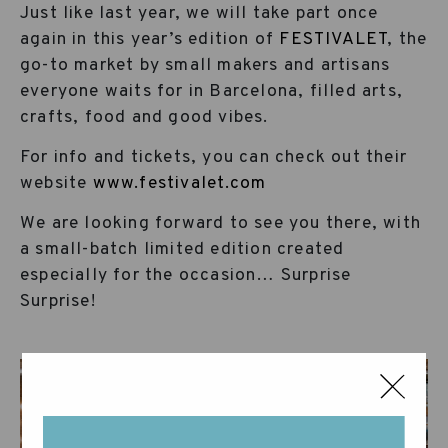
Just like last year, we will take part once
again in this year’s edition of
FESTIVALET
, the
go-to market by small makers and artisans
everyone waits for in Barcelona, filled arts,
crafts, food and good vibes.
For info and tickets, you can check out their
website
www.festivalet.com
We are looking forward to see you there, with
a small-batch limited edition created
especially for the occasion… Surprise
Surprise!