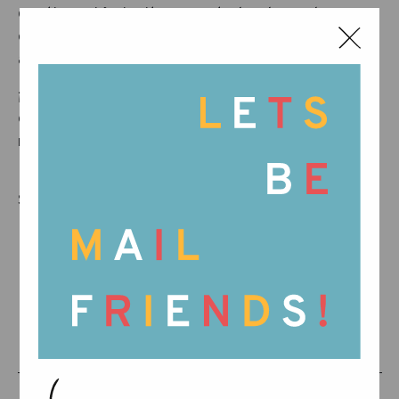
continuación invitamos a todo el mundo a
explorar por sí mismos el material de juego
abierto.
¡Disfrutamos mucho de la experiencia y
estamos muy agradecidos por todas las
maravillosas personas que asistieron!
Para terminar, un gran abrazo a la Chiara y
Silvia y ¡muchas gracias por invitarnos!
Nos vemos la próxima vez,
Familia Grapat