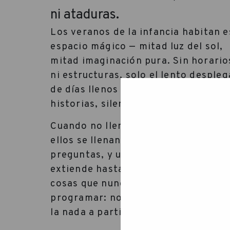
ni ataduras.
Los veranos de la infancia habitan e
espacio mágico — mitad luz del sol,
mitad imaginación pura. Sin horario
ni estructuras, solo el lento despleg
de días llenos de agua, tierra,
historias, silencio y sorpresas.
Cuando no llenamos cada momento,
ellos se llenan solos — con ideas,
preguntas, y un juego abierto que s
extiende hasta el crepúsculo. Con
cosas que nunca pensaríamos
programar: nombrar nubes, constru
la nada a partir de todo.