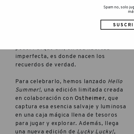
Spam no, solo jug
má
Este verano, te invitamos a que sea un
libro en blanco. Que sea desordenado,
suave y rebosante de maravillas. Que
se deje llevar, que vague y se pierda un
poco. Porque ahí, en esa libertad
imperfecta, es donde nacen los
recuerdos de verdad.
Para celebrarlo, hemos lanzado
Hello
Summer!
, una edición limitada creada
en colaboración con
Ostheimer
, que
captura esa esencia salvaje y luminosa
en una caja mágica llena de tesoros
para jugar y explorar. Además, llega
una nueva edición de
Lucky Lucky!
,