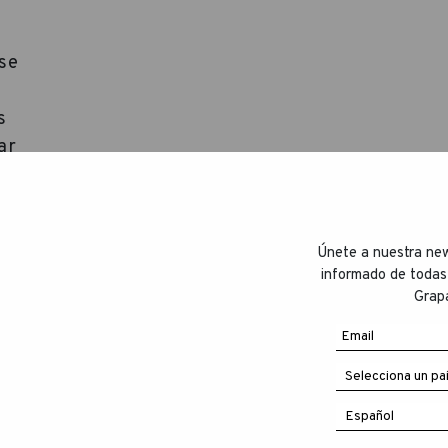
se
s
ar
Únete a nuestra new
informado de todas
Grapa
e
ir