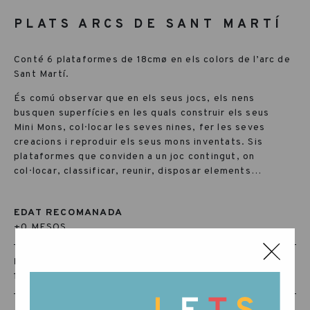
PLATS ARCS DE SANT MARTÍ
Conté 6 plataformes de 18cmø en els colors de l’arc de
Sant Martí.
És comú observar que en els seus jocs, els nens
busquen superfícies en les quals construir els seus
Mini Mons, col·locar les seves nines, fer les seves
creacions i reproduir els seus mons inventats. Sis
plataformes que conviden a un joc contingut, on
col·locar, classificar, reunir, disposar elements…
EDAT RECOMANADA
+0 MESOS
RÈF:
17-170