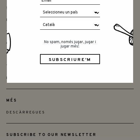
SAY HELLO
INSTAGRAM
No spam, només jugar, jugar i
AMICS
jugar més!
VOLS SER MINORISTA
TROBA LES BOTIGUES
DISTRIBUÏDORS
MÉS
DESCÀRREGUES
SUBSCRIBE TO OUR NEWSLETTER