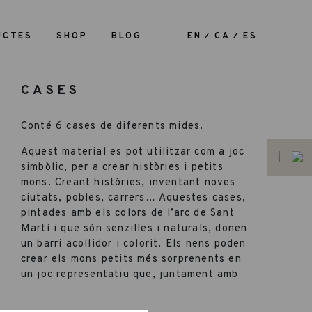
UCTES
SHOP
BLOG
EN
CA
ES
CASES
Conté 6 cases de diferents mides.
Aquest material es pot utilitzar com a joc
simbòlic, per a crear històries i petits
mons. Creant històries, inventant noves
ciutats, pobles, carrers… Aquestes cases,
pintades amb els colors de l’arc de Sant
Martí i que són senzilles i naturals, donen
un barri acollidor i colorit. Els nens poden
crear els mons petits més sorprenents en
un joc representatiu que, juntament amb
les peces soltes, pot ser versàtil i obert.