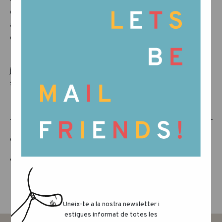
capacitat d’inspirar, fomentar la diversitat i
acompanyar els infants en la seva exploració
del joc lliure.
Un reconeixement que celebra com les
joguines poden unir
aprenentatge i
sensibilitat
.
COMPARTEIX AQUEST ARTICLE
Uneix-te a la nostra newsletter i
estigues informat de totes les