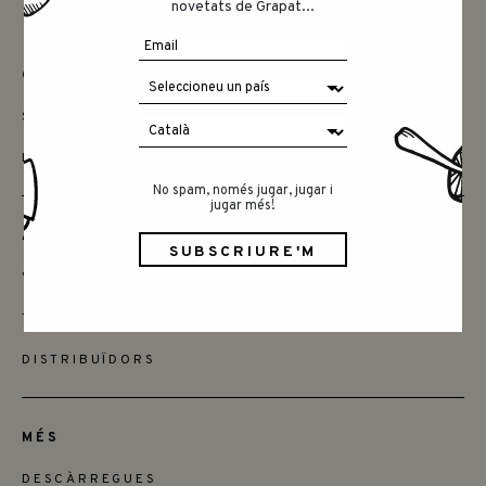
novetats de Grapat...
CONTACTAR
SAY HELLO
INSTAGRAM
No spam, només jugar, jugar i
jugar més!
AMICS
VOLS SER MINORISTA
TROBA LES BOTIGUES
DISTRIBUÏDORS
MÉS
DESCÀRREGUES