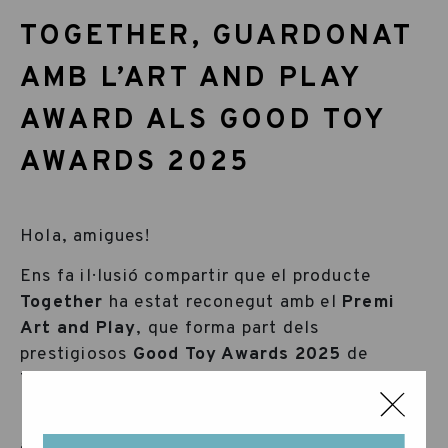
TOGETHER, GUARDONAT
AMB L’ART AND PLAY
AWARD ALS GOOD TOY
AWARDS 2025
Hola, amigues!
Ens fa il·lusió compartir que el producte
Together
ha estat reconegut amb el
Premi
Art and Play
, que forma part dels
prestigiosos
Good Toy Awards 2025
de
Tòquio.
D’entre cinquanta propostes seleccionades
aquest any,
Together
ha destacat per la seva