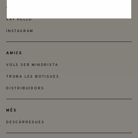
CONTACTAR
SAY HELLO
INSTAGRAM
AMICS
VOLS SER MINORISTA
TROBA LES BOTIGUES
DISTRIBUÏDORS
MÉS
DESCÀRREGUES