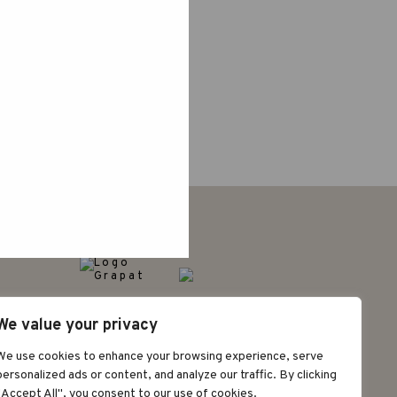
a
©2026 GRAPAT
We value your privacy
AVÍS LEGAL
POLÍTICA DE
PRIVACITAT
We use cookies to enhance your browsing experience, serve
personalized ads or content, and analyze our traffic. By clicking
"Accept All", you consent to our use of cookies.