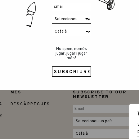
 necessitats de tots els nostres clients.
 on treballar, augmentant i reorganitzant la
ue cada peça arribi a les vostres llars amb tant
adi!
No spam, només
jugar, jugar i jugar
més!
MÉS
SUBSCRIBE TO OUR
NEWSLETTER
A
DESCÀRREGUES
ES