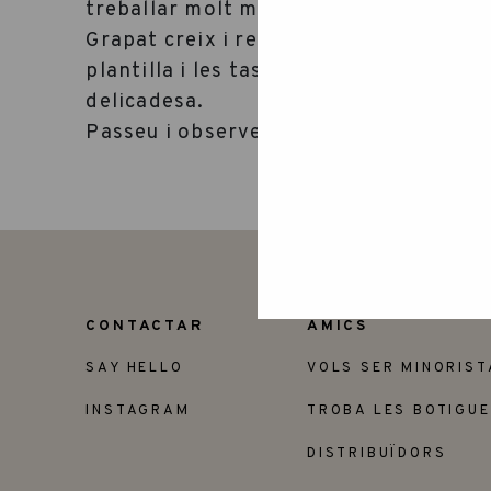
treballar molt millor i respondre a les
Grapat creix i requereix d’un nou lloc
plantilla i les tasques diàries que fa q
delicadesa.
Passeu i observeu, Esperem que us agr
CONTACTAR
AMICS
SAY HELLO
VOLS SER MINORIST
INSTAGRAM
TROBA LES BOTIGU
DISTRIBUÏDORS