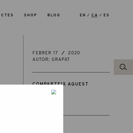
UCTES
SHOP
BLOG
EN
CA
ES
FEBRER 17
2020
AUTOR: GRAPAT
COMPARTEIX AQUEST
ARTICLE