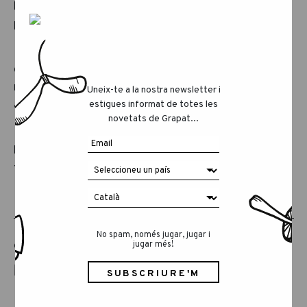
Nº3 Hop & Peep
– Un conillet dolç amb un
petit pollet.
Però aquests no són només elements
decoratius, sinó que conviden les petites
mans curioses a explorar i jugar. Per què no
Uneix-te a la nostra newsletter i
afegir-los a la recerca d’ous de Pasqua?
estigues informat de totes les
novetats de Grapat...
Esperem que aquests ornaments aportin
bellesa no només als moments de joc, sinó
també a casa teva.
No spam, només jugar, jugar i
jugar més!
COMPARTEIX AQUEST ARTICLE