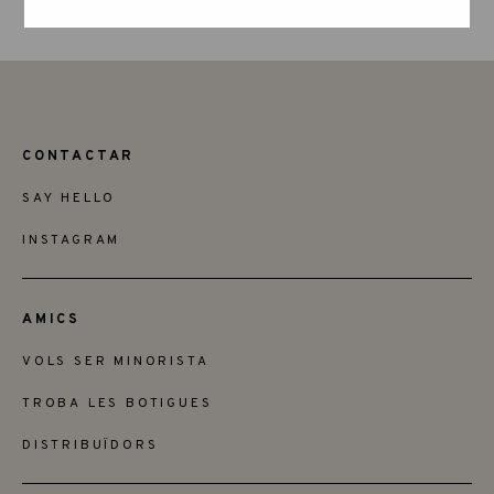
CONTACTAR
SAY HELLO
INSTAGRAM
AMICS
VOLS SER MINORISTA
TROBA LES BOTIGUES
DISTRIBUÏDORS