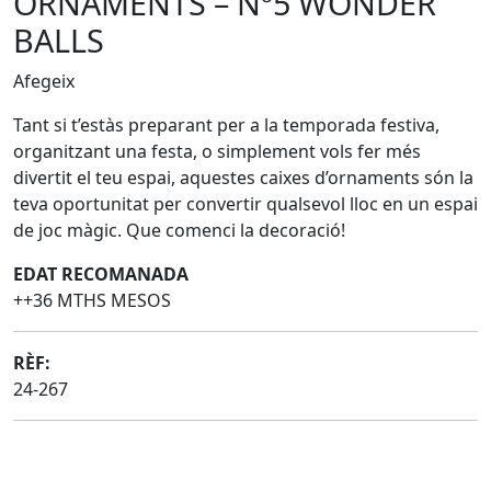
ORNAMENTS – Nº5 WONDER
BALLS
Afegeix
Tant si t’estàs preparant per a la temporada festiva,
organitzant una festa, o simplement vols fer més
divertit el teu espai, aquestes caixes d’ornaments són la
teva oportunitat per convertir qualsevol lloc en un espai
de joc màgic. Que comenci la decoració!
EDAT RECOMANADA
++36 MTHS MESOS
RÈF:
24-267