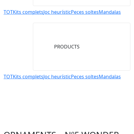
TOT
Kits complets
Joc heurístic
Peces soltes
Mandalas
PRODUCTS
TOT
Kits complets
Joc heurístic
Peces soltes
Mandalas