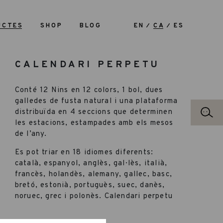
UCTES
SHOP
BLOG
EN
CA
ES
CALENDARI PERPETU
Conté 12 Nins en 12 colors, 1 bol, dues
galledes de fusta natural i una plataforma
distribuïda en 4 seccions que determinen
les estacions, estampades amb els mesos
de l’any.
Es pot triar en 18 idiomes diferents:
català, espanyol, anglès, gal·lès, italià,
francès, holandès, alemany, gallec, basc,
bretó, estonià, portuguès, suec, danès,
noruec, grec i polonès. Calendari perpetu
anual manipulable i actiu que permet al
nen tocar l’any i comprendre el pas del