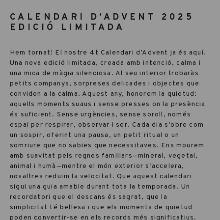
CALENDARI D’ADVENT 2025
EDICIÓ LIMITADA
Hem tornat! El nostre 4t
Calendari d’Advent
ja és aquí.
Una nova
edició limitada
, creada amb intenció, calma i
una mica de màgia silenciosa. Al seu interior trobaràs
petits companys, sorpreses delicades i objectes que
conviden a la calma. Aquest any, honorem la
quietud
:
aquells moments suaus i sense presses on la presència
és suficient. Sense urgències, sense soroll, només
espai per respirar, observar i ser. Cada dia s’obre com
un sospir, oferint una pausa, un petit ritual o un
somriure que no sabies que necessitaves. Ens mourem
amb suavitat pels regnes familiars—mineral, vegetal,
animal i humà—mentre el món exterior s’accelera,
nosaltres reduïm la velocitat. Que aquest calendari
sigui una guia amable durant tota la temporada. Un
recordatori que el descans és sagrat, que la
simplicitat té bellesa i que els moments de quietud
poden convertir-se en els records més significatius.