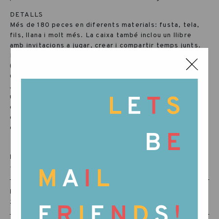
DETALLS
Més de 180 peces en diferents materials: fusta, tela,
fils, llana i molt més. La caixa també inclou un
llibre
amb invitacions a jugar, crear i compartir temps junts
.
Està presentada en 8 idiomes entre els quals pots triar
(cada fullet inclou 1 idioma, excepte Català-Espanyol).
Català+Espanyol, Anglès, Alemany, Italià, Francès,
Japonès, Holandès i Xinès. A la caixa també trobaràs
un
cercle de cartró original
que es pot usar com a
corona d’Advent, amb petits punts que aniràs
descobrint mentre s’obren les caixes numerades dia a
dia.
EDAT RECOMANADA
+36 MESOS
RÈF:
25-243