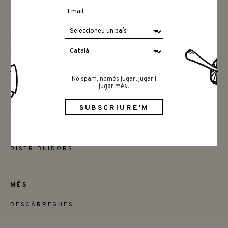
CONTACTAR
SAY HELLO
INSTAGRAM
No spam, només jugar, jugar i
jugar més!
AMICS
VOLS SER MINORISTA
TROBA LES BOTIGUES
DISTRIBUÏDORS
MÉS
DESCÀRREGUES