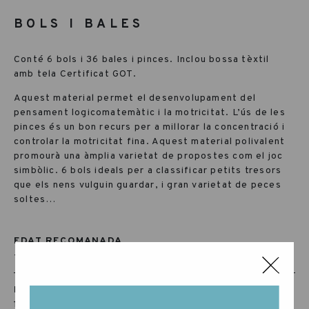
BOLS I BALES
Conté 6 bols i 36 bales i pinces. Inclou bossa tèxtil
amb tela Certificat GOT.
Aquest material permet el desenvolupament del
pensament logicomatemàtic i la motricitat. L’ús de les
pinces és un bon recurs per a millorar la concentració i
controlar la motricitat fina. Aquest material polivalent
promourà una àmplia varietat de propostes com el joc
simbòlic. 6 bols ideals per a classificar petits tresors
que els nens vulguin guardar, i gran varietat de peces
soltes…
EDAT RECOMANADA
+36 MESOS
RÈF:
15-106