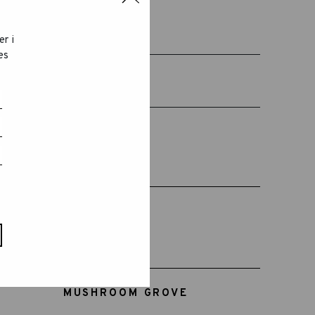
EDAT RECOMANADA
+18 MESOS
er i
es
RÈF:
15-119
MUSHROOM GROVE