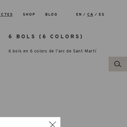
UCTES
SHOP
BLOG
EN
CA
ES
6 BOLS (6 COLORS)
6 bols en 6 colors de l’arc de Sant Martí