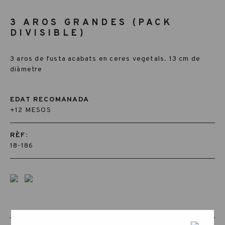
3 AROS GRANDES (PACK
DIVISIBLE)
3 aros de fusta acabats en ceres vegetals. 13 cm de
diàmetre
EDAT RECOMANADA
+12 MESOS
RÈF:
18-186