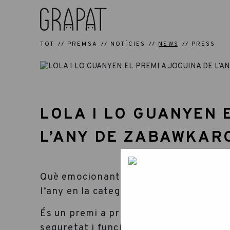
TOT
PREMSA
NOTÍCIES
NEWS
PRESS
LOLA I LO GUANYEN 
L’ANY DE ZABAWKAR
Què emocionant!!! Els sets Lola i Lo 
l’any en la categoria “Figura” per Za
És un premi a productes que destaquen
seguretat i funcionalitat, però per dam