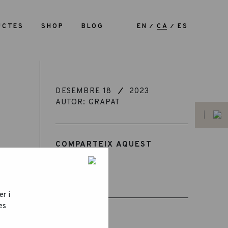
UCTES
SHOP
BLOG
EN
CA
ES
DESEMBRE 18
2023
AUTOR: GRAPAT
COMPARTEIX AQUEST
ARTICLE
er i
es