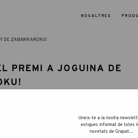
NOSALTRES
PROD
EL PREMI A JOGUINA DE
OKU!
han sigut premiats amb la menció de Joguina de
bawkaroku a Polònia!
Uneix-te a la nostra newslett
estigues informat de totes l
 pel seu disseny únic, valors educatius,
novetats de Grapat...
unt de tot, que recolzen la creativitat dels