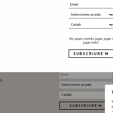
s!
No spam, només jugar, jugar i
jugar més!
MÉS
SUBSCRIBE TO OUR
NEWSLETTER
A
DESCÀRREGUES
ES