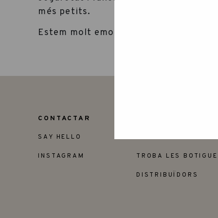
més petits.
Estem molt emocionats! Moltes gràcie
CONTACTAR
AMICS
SAY HELLO
VOLS SER MINORIST
INSTAGRAM
TROBA LES BOTIGU
DISTRIBUÏDORS