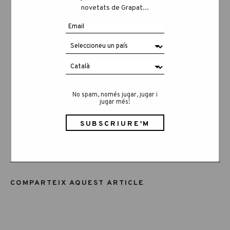
novetats de Grapat...
acompanyen.
Això no va d’ensenyar als infants com
jugar. Va de fer espai per a la manera com
ja ho fan.
KIDS ONLY: perquè la infància no
necessita correccions.
No spam, només jugar, jugar i
jugar més!
Necessita confiança.
COMPARTEIX AQUEST ARTICLE