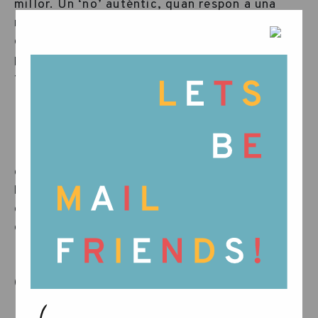
millor. Un ‘no’ autèntic, quan respon a una
necessitat real, pot continuar sent un ‘no’. La
diferència és que la necessitat de l’altra
persona no desapareix; també és reconeguda i
troba un lloc on poder desplegar-se.
L’objectiu no és la permissivitat. L’objectiu és
la consciència.
Potser és aquí on resideix el veritable valor de
qüestionar les normes: transformar allò que
heretem en decisions conscients. I són les
decisions conscients les que, finalment,
donen forma a la cultura familiar.
Quan un límit es manté
Una altra mare ens va escriure per explicar-