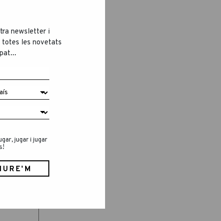
tra newsletter i
 totes les novetats
pat...
ar, jugar i jugar
s!